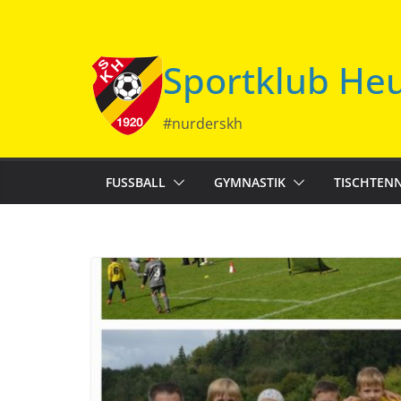
Zum
Inhalt
springen
Sportklub Heu
#nurderskh
FUSSBALL
GYMNASTIK
TISCHTENN